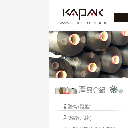
滌綸(聚酯)
錦綸(尼龍)