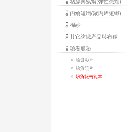
粘膠與氨綸(彈性纖維)
丙綸短纖(聚丙烯短纖)
棉紗
其它紡織產品與布種
驗看服務
驗貨影片
驗貨照片
驗貨報告範本